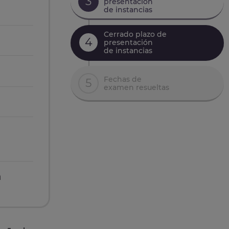
3
presentación
de instancias
Cerrado plazo de
4
presentación
de instancias
Fechas de
5
examen resueltas
n