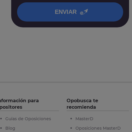
en nuestra
política de privacidad
.
ENVIAR
nformación para
Opobusca te
positores
recomienda
Guías de Oposiciones
MasterD
Blog
Oposiciones MasterD