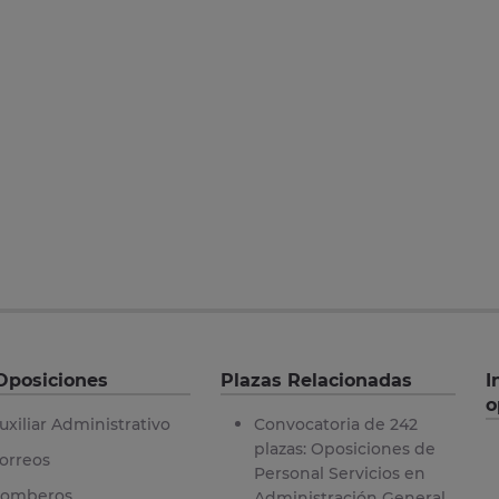
Oposiciones
Plazas Relacionadas
I
o
uxiliar Administrativo
Convocatoria de 242
plazas: Oposiciones de
orreos
Personal Servicios en
omberos
Administración General