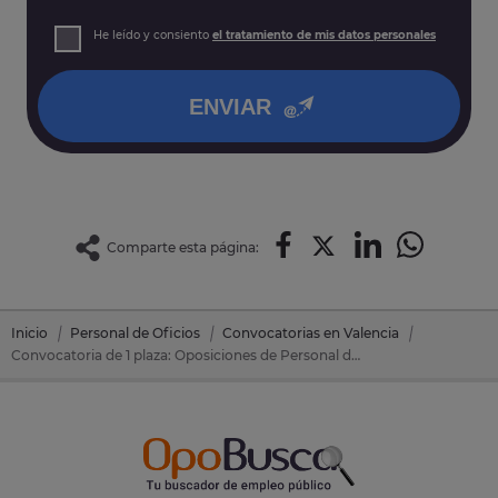
prospección comercial
Derechos: Puede acceder, rectificar y suprimir sus datos,
He leído y consiento
el tratamiento de mis datos personales
así como otros derechos tal y como se explica en nuestra
política de privacidad
.
ENVIAR
Comparte esta página:
Inicio
Personal de Oficios
Convocatorias en Valencia
Convocatoria de 1 plaza: Oposiciones de Personal de Oficios en Gandia (Valencia)