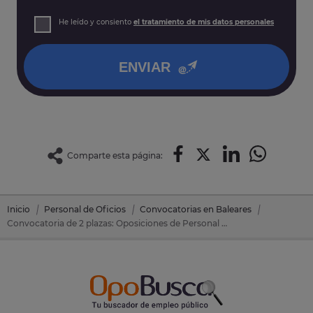
prospección comercial
Derechos: Puede acceder, rectificar y suprimir sus datos,
He leído y consiento
el tratamiento de mis datos personales
así como otros derechos tal y como se explica en nuestra
política de privacidad
.
ENVIAR
Comparte esta página:
Inicio
Personal de Oficios
Convocatorias en Baleares
Convocatoria de 2 plazas: Oposiciones de Personal de Oficios en Ferreries (Baleares)