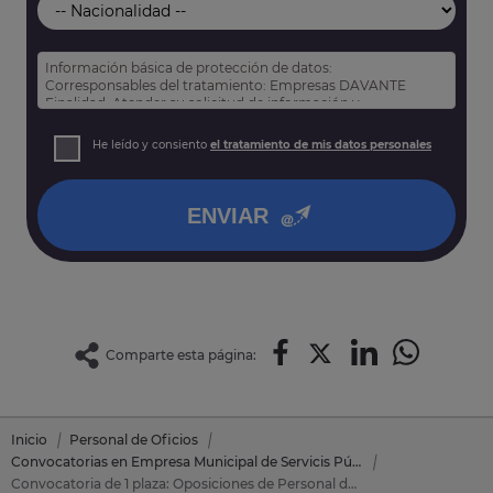
Información básica de protección de datos:
Corresponsables del tratamiento: Empresas DAVANTE
Finalidad: Atender su solicitud de información y
prospección comercial
Derechos: Puede acceder, rectificar y suprimir sus datos,
He leído y consiento
el tratamiento de mis datos personales
así como otros derechos tal y como se explica en nuestra
política de privacidad
.
ENVIAR
Comparte esta página:
Inicio
Personal de Oficios
Convocatorias en Empresa Municipal de Servicis Públics d'Almussafes, SLU
Convocatoria de 1 plaza: Oposiciones de Personal de Oficios en Empresa Municipal de Servicis Públics d'Almussafes, SLU (Valencia)