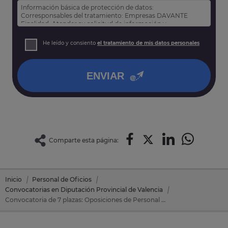
Información básica de protección de datos:
Corresponsables del tratamiento: Empresas DAVANTE
Finalidad: Atender su solicitud de información y
prospección comercial
Derechos: Puede acceder, rectificar y suprimir sus datos,
He leído y consiento
el tratamiento de mis datos personales
así como otros derechos tal y como se explica en nuestra
política de privacidad
.
ENVIAR
Comparte esta página:
Inicio
Personal de Oficios
Convocatorias en Diputación Provincial de Valencia
Convocatoria de 7 plazas: Oposiciones de Personal de Oficios en Diputación Provincial de Valencia (Valencia)