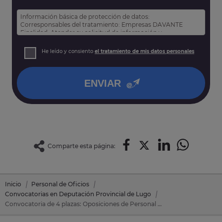
Información básica de protección de datos:
Corresponsables del tratamiento: Empresas DAVANTE
Finalidad: Atender su solicitud de información y
prospección comercial
Derechos: Puede acceder, rectificar y suprimir sus datos,
He leído y consiento
el tratamiento de mis datos personales
así como otros derechos tal y como se explica en nuestra
política de privacidad
.
ENVIAR
Comparte esta página:
Inicio
Personal de Oficios
Convocatorias en Deputación Provincial de Lugo
Convocatoria de 4 plazas: Oposiciones de Personal de Oficios en Deputación Provincial de Lugo (Lugo)