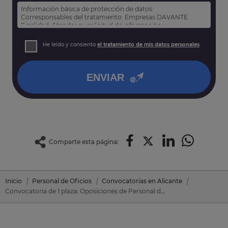
Información básica de protección de datos:
Corresponsables del tratamiento: Empresas DAVANTE
Finalidad: Atender su solicitud de información y
prospección comercial
Derechos: Puede acceder, rectificar y suprimir sus datos,
He leído y consiento
el tratamiento de mis datos personales
así como otros derechos tal y como se explica en nuestra
política de privacidad
.
ENVIAR
Comparte esta página:
Inicio
Personal de Oficios
Convocatorias en Alicante
Convocatoria de 1 plaza: Oposiciones de Personal de Oficios en Calp/Calpe (Alicante)