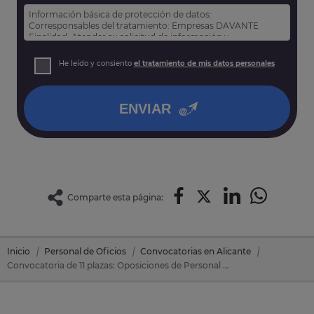
Información básica de protección de datos:
Corresponsables del tratamiento: Empresas DAVANTE
Finalidad: Atender su solicitud de información y
prospección comercial
Derechos: Puede acceder, rectificar y suprimir sus datos,
He leído y consiento
el tratamiento de mis datos personales
así como otros derechos tal y como se explica en nuestra
política de privacidad
.
ENVIAR
Comparte esta página:
Inicio
Personal de Oficios
Convocatorias en Alicante
Convocatoria de 11 plazas: Oposiciones de Personal de Oficios en Callosa D'en Sarrià (Alicante)