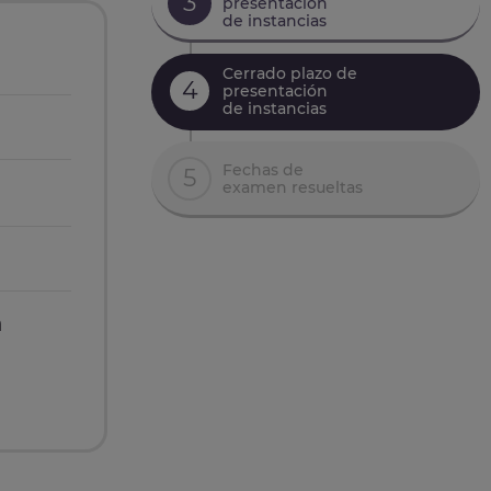
3
presentación
de instancias
Cerrado plazo de
4
presentación
de instancias
Fechas de
5
examen resueltas
n