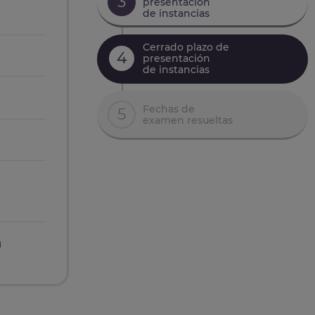
3
presentación
de instancias
Cerrado plazo de
4
presentación
de instancias
Fechas de
5
examen resueltas
n