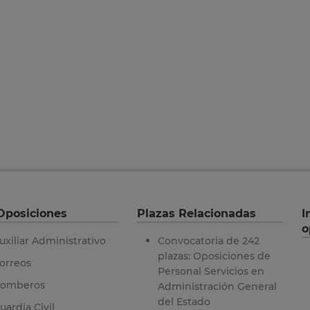
Oposiciones
Plazas Relacionadas
I
o
uxiliar Administrativo
Convocatoria de 242
plazas: Oposiciones de
orreos
Personal Servicios en
omberos
Administración General
del Estado
uardia Civil