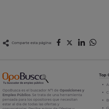
Comparte esta página:
Top 
A
OpoBusca es el buscador Nº1 de
Oposiciones y
C
Empleo Público
. Se trata de una herramienta
pensada para los opositores que necesitan
B
estar al día de todas las ofertas y
G
convocatorias. Recibe avisos de Ofertas y