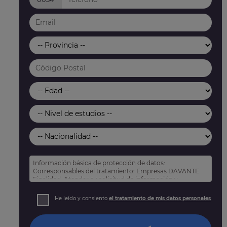
Información básica de protección de datos:
Corresponsables del tratamiento: Empresas DAVANTE
Finalidad: Atender su solicitud de información y
prospección comercial
Derechos: Puede acceder, rectificar y suprimir sus
He leído y consiento
el tratamiento de mis datos personales
datos, así como otros derechos tal y como se explica
en nuestra
política de privacidad
.