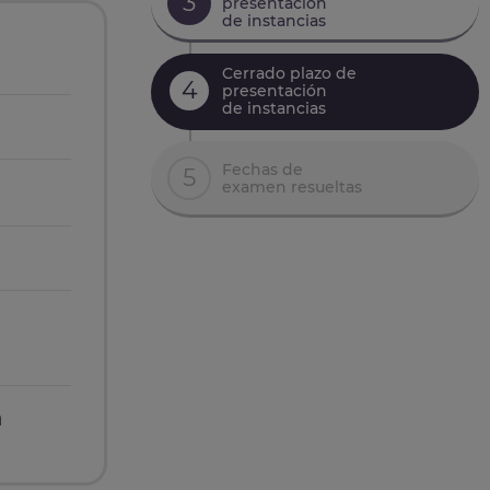
3
presentación
de instancias
Cerrado plazo de
4
presentación
de instancias
Fechas de
5
examen resueltas
n