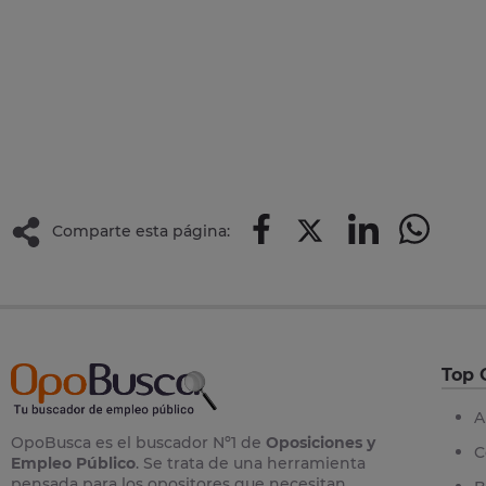
Comparte esta página:
Top 
A
OpoBusca es el buscador Nº1 de
Oposiciones y
C
Empleo Público
. Se trata de una herramienta
pensada para los opositores que necesitan