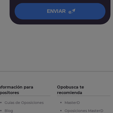
en nuestra
política de privacidad
.
ENVIAR
nformación para
Opobusca te
positores
recomienda
Guías de Oposiciones
MasterD
Blog
Oposiciones MasterD