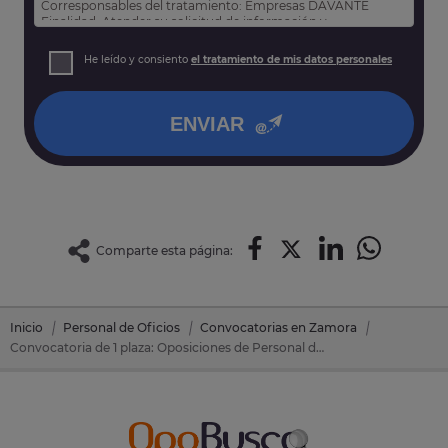
Corresponsables del tratamiento: Empresas DAVANTE
Finalidad: Atender su solicitud de información y
prospección comercial
Derechos: Puede acceder, rectificar y suprimir sus datos,
He leído y consiento
el tratamiento de mis datos personales
así como otros derechos tal y como se explica en nuestra
política de privacidad
.
ENVIAR
Comparte esta página:
Inicio
Personal de Oficios
Convocatorias en Zamora
Convocatoria de 1 plaza: Oposiciones de Personal de Oficios en Benavente (Zamora)