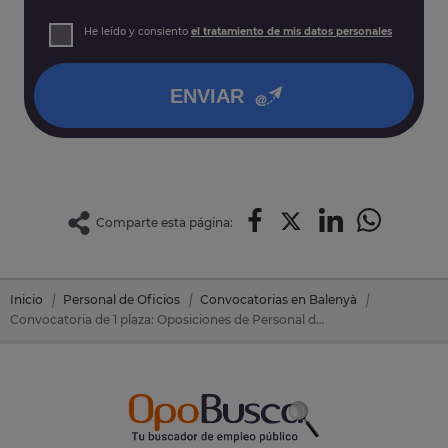
prospección comercial
Derechos: Puede acceder, rectificar y suprimir sus datos,
He leído y consiento
el tratamiento de mis datos personales
así como otros derechos tal y como se explica en nuestra
política de privacidad
.
ENVIAR
Comparte esta página:
Inicio
Personal de Oficios
Convocatorias en Balenyà
Convocatoria de 1 plaza: Oposiciones de Personal de Oficios en Balenyà (Barcelona)