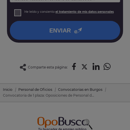
Finalidad: Atender su solicitud de información y
prospección comercial
Derechos: Puede acceder, rectificar y suprimir sus datos,
He leído y consiento
el tratamiento de mis datos personales
así como otros derechos tal y como se explica en nuestra
política de privacidad
.
ENVIAR
Comparte esta página:
Inicio
Personal de Oficios
Convocatorias en Burgos
Convocatoria de 1 plaza: Oposiciones de Personal de Oficios en Aranda De Duero (Burgos)