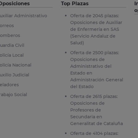
Oposiciones
Top Plazas
I
o
uxiliar Administrativo
Oferta de 2045 plazas:
Oposiciones de Auxiliar
orreos
de Enfermería en SAS
omberos
(Servicio Andaluz de
Salud)
uardia Civil
Oferta de 2500 plazas:
olicía Local
Oposiciones de
olicía Nacional
Administrativo del
Estado en
uxilio Judicial
Administración General
eladores
del Estado
rabajo Social
Oferta de 2615 plazas:
Oposiciones de
Profesores de
Secundaria en
Generalitat de Cataluña
Oferta de 4104 plazas: