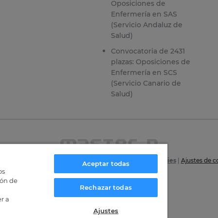
Oposiciones de
Enfermería en SAS
(Servicio Andaluz de
Salud)
Convocatoria de 2431
plazas: Oposiciones de
Enfermería en SCS
(Servicio Canario de
Salud)
6
|
Aviso Legal
|
Política de privacidad
|
Política de Cookies
|
Ajustes de c
Aceptar todas
os
Certificaciones
ión de
Rechazar todas
r a
Ajustes