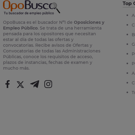
Top 
A
OpoBusca es el buscador Nº1 de
Oposiciones y
C
Empleo Público
. Se trata de una herramienta
pensada para los opositores que necesitan
B
estar al día de todas las ofertas y
G
convocatorias. Recibe avisos de Ofertas y
Convocatorias de todas las Administraciones
P
Públicas, conoce los requisitos de acceso,
plazos de instancias, fechas de examen y
P
mucho más.
A
C
T