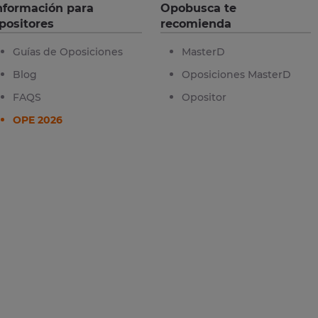
nformación para
Opobusca te
positores
recomienda
Guías de Oposiciones
MasterD
Blog
Oposiciones MasterD
FAQS
Opositor
OPE 2026