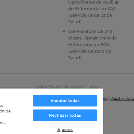
Oposiciones de Auxiliar
de Enfermería en SAS
(Servicio Andaluz de
Salud)
Convocatoria de 2431
plazas: Oposiciones de
Enfermería en SCS
(Servicio Canario de
Salud)
6
|
Aviso Legal
|
Política de privacidad
|
Política de Cookies
|
Ajustes de c
Aceptar todas
os
Certificaciones
ión de
Rechazar todas
r a
Ajustes