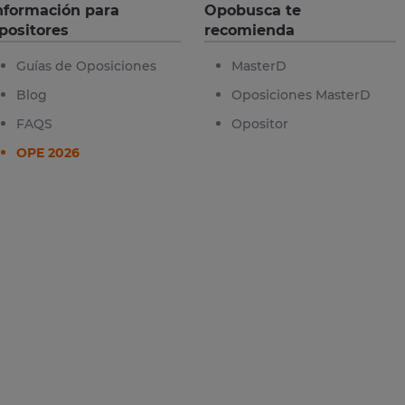
nformación para
Opobusca te
positores
recomienda
Guías de Oposiciones
MasterD
Blog
Oposiciones MasterD
FAQS
Opositor
OPE 2026