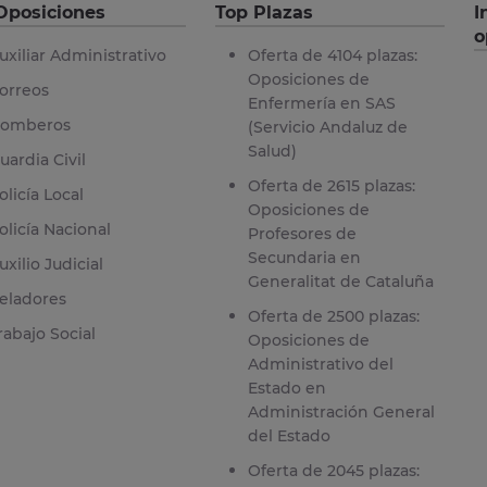
Oposiciones
Top Plazas
I
o
uxiliar Administrativo
Oferta de 4104 plazas:
Oposiciones de
orreos
Enfermería en SAS
omberos
(Servicio Andaluz de
Salud)
uardia Civil
Oferta de 2615 plazas:
olicía Local
Oposiciones de
olicía Nacional
Profesores de
Secundaria en
uxilio Judicial
Generalitat de Cataluña
eladores
Oferta de 2500 plazas:
rabajo Social
Oposiciones de
Administrativo del
Estado en
Administración General
del Estado
Oferta de 2045 plazas: