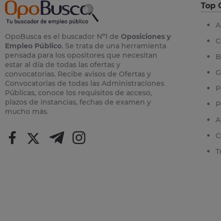
Top 
A
OpoBusca es el buscador Nº1 de
Oposiciones y
C
Empleo Público
. Se trata de una herramienta
pensada para los opositores que necesitan
B
estar al día de todas las ofertas y
G
convocatorias. Recibe avisos de Ofertas y
Convocatorias de todas las Administraciones
P
Públicas, conoce los requisitos de acceso,
plazos de instancias, fechas de examen y
P
mucho más.
A
C
T