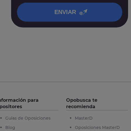
en nuestra
política de privacidad
.
ENVIAR
nformación para
Opobusca te
positores
recomienda
Guías de Oposiciones
MasterD
Blog
Oposiciones MasterD