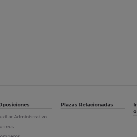
Oposiciones
Plazas Relacionadas
I
o
uxiliar Administrativo
orreos
omberos