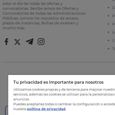
estar al día de todas las ofertas y
G
convocatorias. Recibe avisos de Ofertas y
Convocatorias de todas las Administraciones
P
Públicas, conoce los requisitos de acceso,
plazos de instancias, fechas de examen y
P
mucho más.
A
C
T
Tu privacidad es importante para nosotros
©
202
Utilizamos cookies propias y de terceros para mejorar nuestr
servicios, además las cookies se utilizan para la personalizac
anuncios.
Puedes aceptarlas todas o cambiar la configuración o accede
nuestra
política de privacidad
.