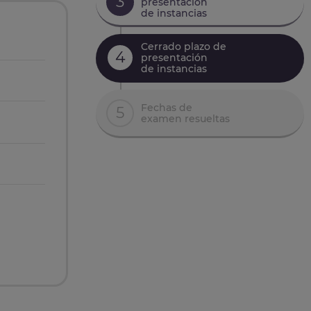
3
presentación
de instancias
Cerrado plazo de
4
presentación
de instancias
Fechas de
5
examen resueltas