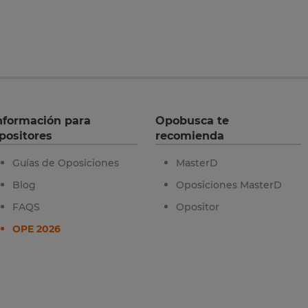
nformación para
Opobusca te
positores
recomienda
Guías de Oposiciones
MasterD
Blog
Oposiciones MasterD
FAQS
Opositor
OPE 2026