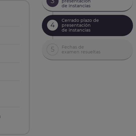
3
presentación
de instancias
Cerrado plazo de
4
presentación
de instancias
Fechas de
5
examen resueltas
n