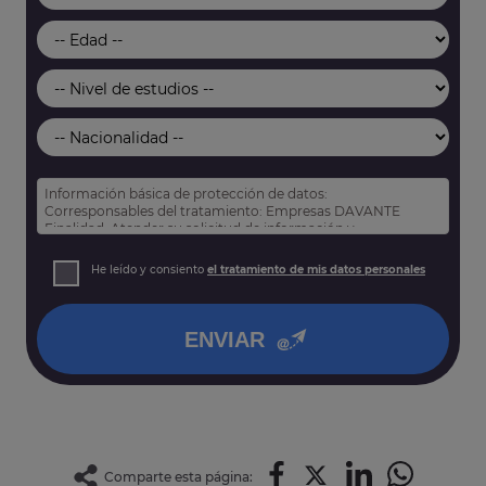
Información básica de protección de datos:
Corresponsables del tratamiento: Empresas DAVANTE
Finalidad: Atender su solicitud de información y
prospección comercial
Derechos: Puede acceder, rectificar y suprimir sus datos,
He leído y consiento
el tratamiento de mis datos personales
así como otros derechos tal y como se explica en nuestra
política de privacidad
.
ENVIAR
Comparte esta página: