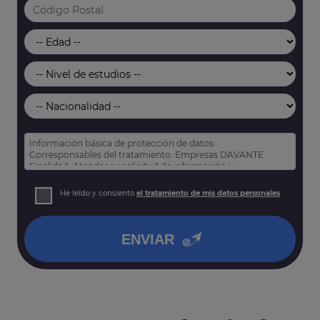
Información básica de protección de datos:
Corresponsables del tratamiento: Empresas DAVANTE
Finalidad: Atender su solicitud de información y
prospección comercial
Derechos: Puede acceder, rectificar y suprimir sus datos,
He leído y consiento
el tratamiento de mis datos personales
así como otros derechos tal y como se explica en nuestra
política de privacidad
.
ENVIAR