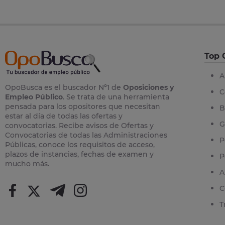
Top 
A
OpoBusca es el buscador Nº1 de
Oposiciones y
C
Empleo Público
. Se trata de una herramienta
pensada para los opositores que necesitan
B
estar al día de todas las ofertas y
G
convocatorias. Recibe avisos de Ofertas y
Convocatorias de todas las Administraciones
P
Públicas, conoce los requisitos de acceso,
plazos de instancias, fechas de examen y
P
mucho más.
A
C
T