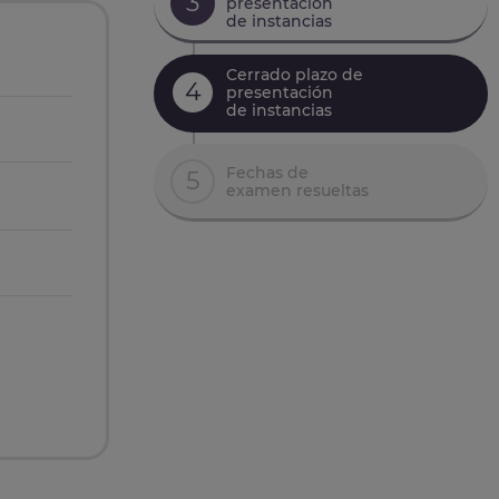
3
presentación
de instancias
Cerrado plazo de
4
presentación
de instancias
Fechas de
5
examen resueltas