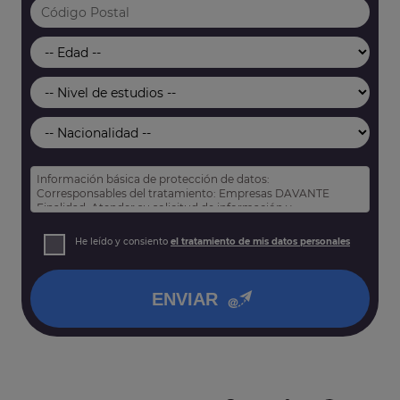
Información básica de protección de datos:
Corresponsables del tratamiento: Empresas DAVANTE
Finalidad: Atender su solicitud de información y
prospección comercial
Derechos: Puede acceder, rectificar y suprimir sus datos,
He leído y consiento
el tratamiento de mis datos personales
así como otros derechos tal y como se explica en nuestra
política de privacidad
.
ENVIAR