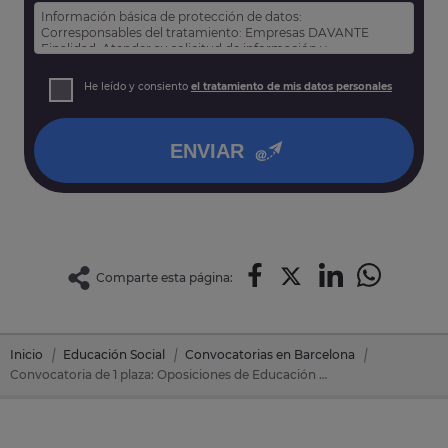
Información básica de protección de datos:
Corresponsables del tratamiento: Empresas DAVANTE
Finalidad: Atender su solicitud de información y
prospección comercial
Derechos: Puede acceder, rectificar y suprimir sus datos,
He leído y consiento
el tratamiento de mis datos personales
así como otros derechos tal y como se explica en nuestra
política de privacidad
.
ENVIAR
Comparte esta página:
Inicio
Educación Social
Convocatorias en Barcelona
Convocatoria de 1 plaza: Oposiciones de Educación Social en Riells Del Fai (Bigues I Riells) (Barcelona)