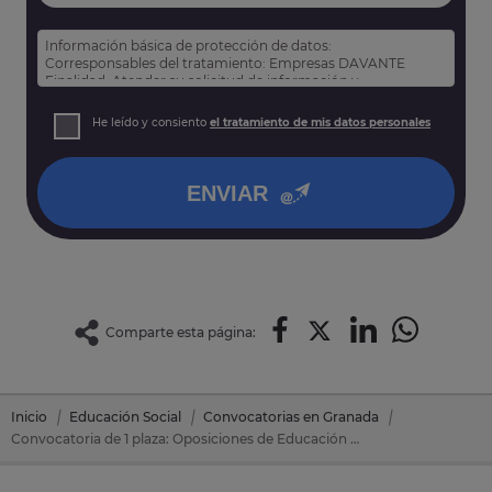
Información básica de protección de datos:
Corresponsables del tratamiento: Empresas DAVANTE
Finalidad: Atender su solicitud de información y
prospección comercial
Derechos: Puede acceder, rectificar y suprimir sus datos,
He leído y consiento
el tratamiento de mis datos personales
así como otros derechos tal y como se explica en nuestra
política de privacidad
.
ENVIAR
Comparte esta página:
Inicio
Educación Social
Convocatorias en Granada
Convocatoria de 1 plaza: Oposiciones de Educación Social en Motril (Granada)