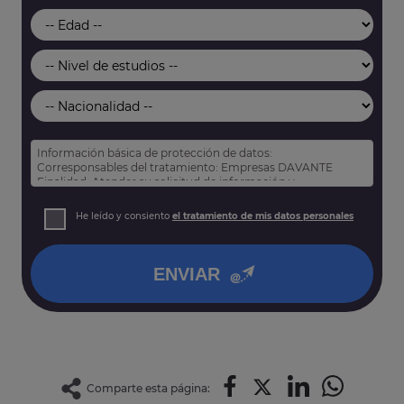
Información básica de protección de datos:
Corresponsables del tratamiento: Empresas DAVANTE
Finalidad: Atender su solicitud de información y
prospección comercial
Derechos: Puede acceder, rectificar y suprimir sus datos,
He leído y consiento
el tratamiento de mis datos personales
así como otros derechos tal y como se explica en nuestra
política de privacidad
.
ENVIAR
Comparte esta página: