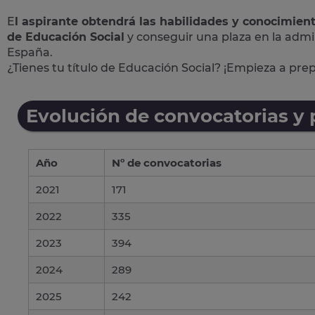
E
l aspirante obtendrá las habilidades y conocimien
de Educación Social
y conseguir una plaza en la admi
España.
¿Tienes tu título de Educación Social? ¡Empieza a pre
Evolución de convocatorias y
Año
Nº de convocatorias
2021
171
2022
335
2023
394
2024
289
2025
242