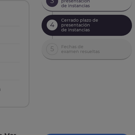
3
presentación
de instancias
Cerrado plazo de
4
presentación
de instancias
Fechas de
5
examen resueltas
n