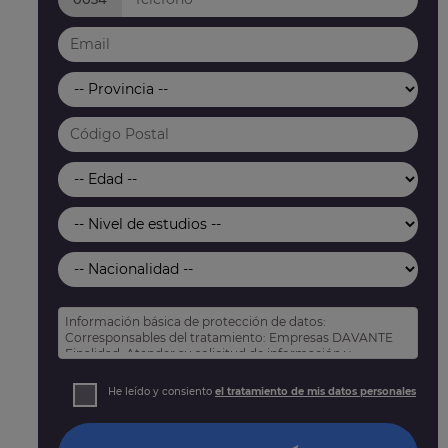
Información básica de protección de datos:
Corresponsables del tratamiento: Empresas DAVANTE
Finalidad: Atender su solicitud de información y
prospección comercial
Derechos: Puede acceder, rectificar y suprimir sus
He leído y consiento
el tratamiento de mis datos personales
datos, así como otros derechos tal y como se explica
en nuestra
política de privacidad
.