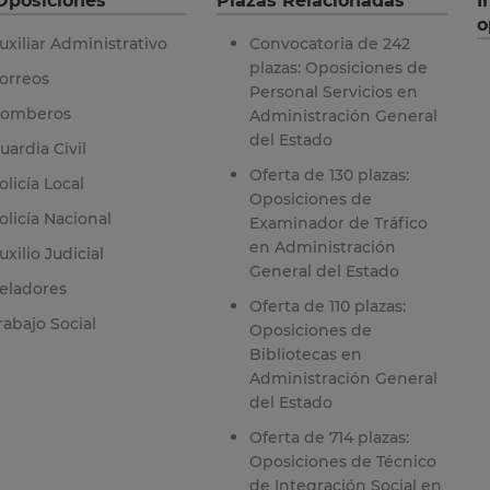
Oposiciones
Plazas Relacionadas
I
o
uxiliar Administrativo
Convocatoria de 242
plazas: Oposiciones de
orreos
Personal Servicios en
omberos
Administración General
del Estado
uardia Civil
Oferta de 130 plazas:
olicía Local
Oposiciones de
olicía Nacional
Examinador de Tráfico
en Administración
uxilio Judicial
General del Estado
eladores
Oferta de 110 plazas:
rabajo Social
Oposiciones de
Bibliotecas en
Administración General
del Estado
Oferta de 714 plazas:
Oposiciones de Técnico
de Integración Social en