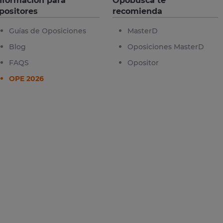
nformación para
Opobusca te
positores
recomienda
Guías de Oposiciones
MasterD
Blog
Oposiciones MasterD
FAQS
Opositor
OPE 2026