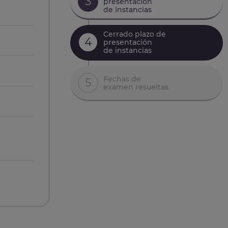
3
presentación
de instancias
Cerrado plazo de
4
presentación
de instancias
Fechas de
5
examen resueltas