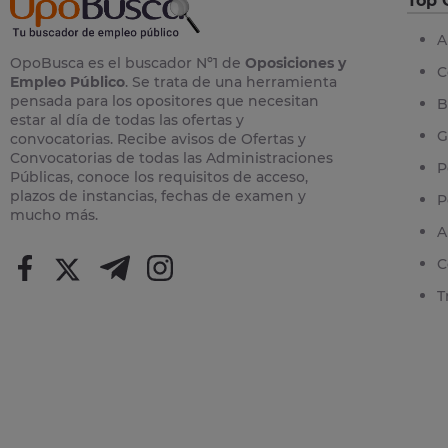
Top 
A
OpoBusca es el buscador Nº1 de
Oposiciones y
C
Empleo Público
. Se trata de una herramienta
pensada para los opositores que necesitan
B
estar al día de todas las ofertas y
G
convocatorias. Recibe avisos de Ofertas y
Convocatorias de todas las Administraciones
P
Públicas, conoce los requisitos de acceso,
plazos de instancias, fechas de examen y
P
mucho más.
A
C
T