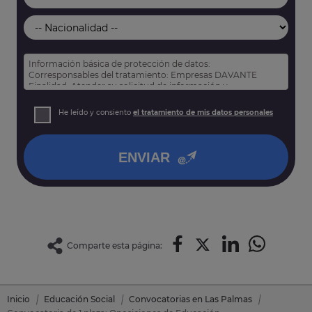
Información básica de protección de datos:
Corresponsables del tratamiento: Empresas DAVANTE
Finalidad: Atender su solicitud de información y
prospección comercial
Derechos: Puede acceder, rectificar y suprimir sus datos,
He leído y consiento
el tratamiento de mis datos personales
así como otros derechos tal y como se explica en nuestra
política de privacidad
.
ENVIAR
Comparte esta página:
Inicio
Educación Social
Convocatorias en Las Palmas