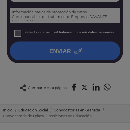
Información básica de protección de datos:
Corresponsables del tratamiento: Empresas DAVANTE
Finalidad: Atender su solicitud de información y
prospección comercial
Derechos: Puede acceder, rectificar y suprimir sus datos,
He leído y consiento
el tratamiento de mis datos personales
así como otros derechos tal y como se explica en nuestra
política de privacidad
.
ENVIAR
Comparte esta página:
Inicio
Educación Social
Convocatorias en Granada
Convocatoria de 1 plaza: Oposiciones de Educación Social en Guadix (Granada)