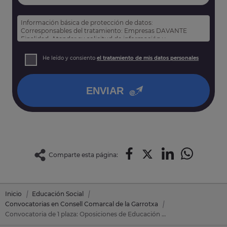
Información básica de protección de datos:
Corresponsables del tratamiento: Empresas DAVANTE
Finalidad: Atender su solicitud de información y
prospección comercial
Derechos: Puede acceder, rectificar y suprimir sus datos,
He leído y consiento
el tratamiento de mis datos personales
así como otros derechos tal y como se explica en nuestra
política de privacidad
.
ENVIAR
Comparte esta página:
Inicio
Educación Social
Convocatorias en Consell Comarcal de la Garrotxa
Convocatoria de 1 plaza: Oposiciones de Educación Social en Consell Comarcal de la Garrotxa (Gerona)