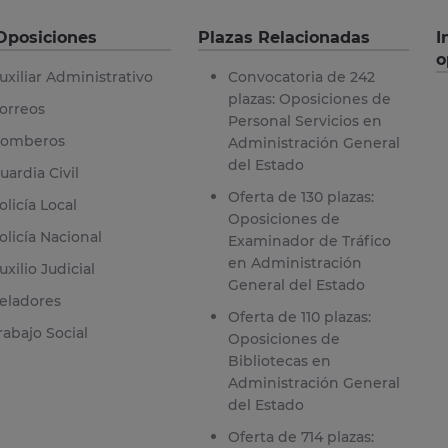
Oposiciones
Plazas Relacionadas
I
o
uxiliar Administrativo
Convocatoria de 242
plazas: Oposiciones de
orreos
Personal Servicios en
omberos
Administración General
del Estado
uardia Civil
Oferta de 130 plazas:
olicía Local
Oposiciones de
olicía Nacional
Examinador de Tráfico
en Administración
uxilio Judicial
General del Estado
eladores
Oferta de 110 plazas:
rabajo Social
Oposiciones de
Bibliotecas en
Administración General
del Estado
Oferta de 714 plazas: