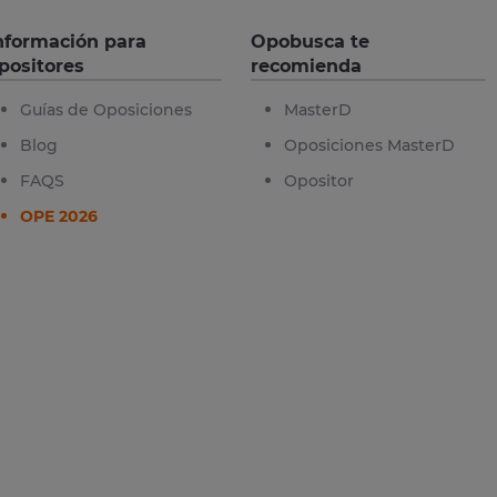
nformación para
Opobusca te
positores
recomienda
Guías de Oposiciones
MasterD
Blog
Oposiciones MasterD
FAQS
Opositor
OPE 2026