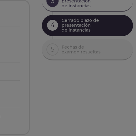
3
presentación
de instancias
Cerrado plazo de
4
presentación
de instancias
Fechas de
5
examen resueltas
n