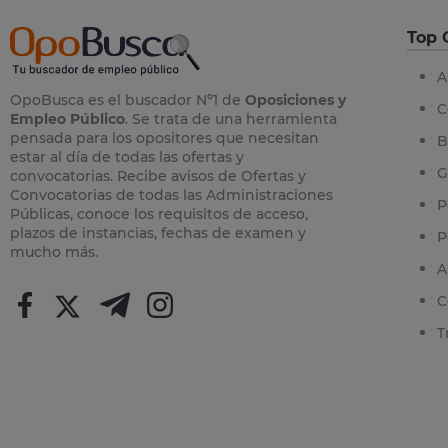
Top 
A
OpoBusca es el buscador Nº1 de
Oposiciones y
C
Empleo Público
. Se trata de una herramienta
pensada para los opositores que necesitan
B
estar al día de todas las ofertas y
G
convocatorias. Recibe avisos de Ofertas y
Convocatorias de todas las Administraciones
P
Públicas, conoce los requisitos de acceso,
plazos de instancias, fechas de examen y
P
mucho más.
A
C
T