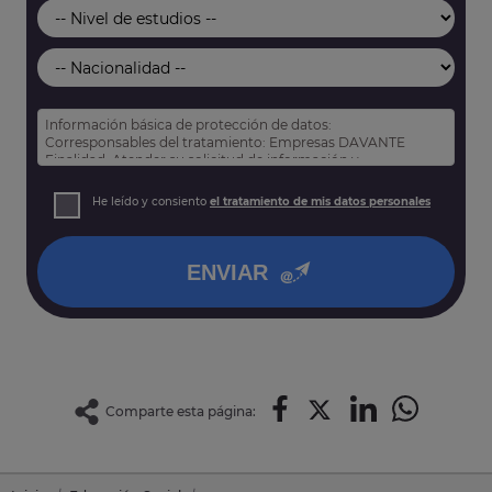
Información básica de protección de datos:
Corresponsables del tratamiento: Empresas DAVANTE
Finalidad: Atender su solicitud de información y
prospección comercial
Derechos: Puede acceder, rectificar y suprimir sus datos,
He leído y consiento
el tratamiento de mis datos personales
así como otros derechos tal y como se explica en nuestra
política de privacidad
.
ENVIAR
Comparte esta página: