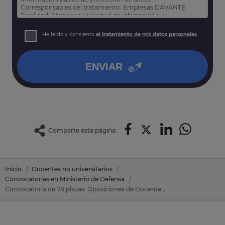
Corresponsables del tratamiento: Empresas DAVANTE
Finalidad: Atender su solicitud de información y
prospección comercial
Derechos: Puede acceder, rectificar y suprimir sus datos,
He leído y consiento
el tratamiento de mis datos personales
así como otros derechos tal y como se explica en nuestra
política de privacidad
.
ENVIAR
Comparte esta página:
Inicio
Docentes no universitarios
Convocatorias en Ministerio de Defensa
Convocatoria de 78 plazas: Oposiciones de Docentes no universitarios en Ministerio de Defensa