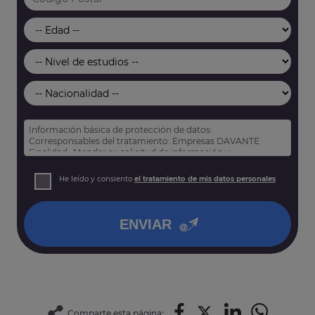
Información básica de protección de datos:
Corresponsables del tratamiento: Empresas DAVANTE
Finalidad: Atender su solicitud de información y
prospección comercial
Derechos: Puede acceder, rectificar y suprimir sus datos,
He leído y consiento
el tratamiento de mis datos personales
así como otros derechos tal y como se explica en nuestra
política de privacidad
.
ENVIAR
Comparte esta página: