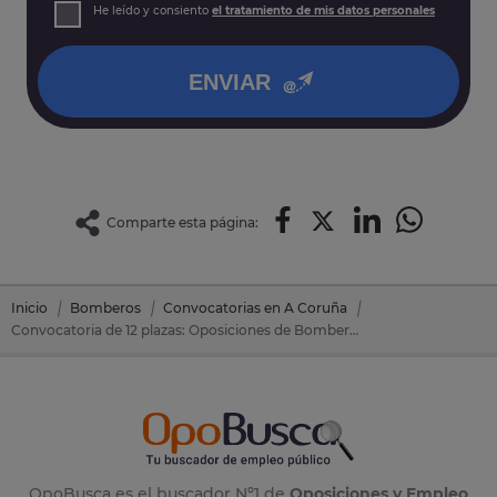
Derechos: Puede acceder, rectificar y suprimir sus datos,
He leído y consiento
el tratamiento de mis datos personales
así como otros derechos tal y como se explica en nuestra
política de privacidad
.
ENVIAR
Comparte esta página:
Inicio
Bomberos
Convocatorias en A Coruña
Convocatoria de 12 plazas: Oposiciones de Bomberos en Santiago De Compostela (A Coruña)
OpoBusca es el buscador Nº1 de
Oposiciones y Empleo