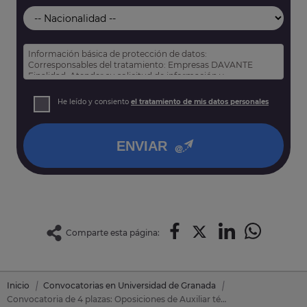
Información básica de protección de datos:
Corresponsables del tratamiento: Empresas DAVANTE
Finalidad: Atender su solicitud de información y
prospección comercial
Derechos: Puede acceder, rectificar y suprimir sus datos,
He leído y consiento
el tratamiento de mis datos personales
así como otros derechos tal y como se explica en nuestra
política de privacidad
.
ENVIAR
Comparte esta página:
Inicio
Convocatorias en Universidad de Granada
Convocatoria de 4 plazas: Oposiciones de Auxiliar técnico de educación especial en Universidad de Granada