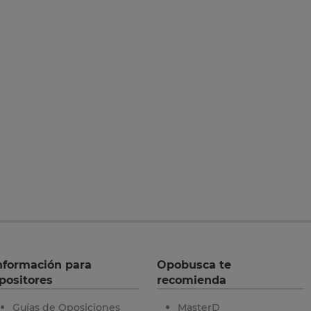
nformación para
Opobusca te
positores
recomienda
Guías de Oposiciones
MasterD