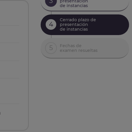
3
presentación
de instancias
Cerrado plazo de
4
presentación
de instancias
Fechas de
5
examen resueltas
n