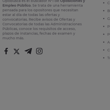
OpoBusca es el buscador Nº1 de
Oposiciones y
C
Empleo Público
. Se trata de una herramienta
pensada para los opositores que necesitan
B
estar al día de todas las ofertas y
G
convocatorias. Recibe avisos de Ofertas y
Convocatorias de todas las Administraciones
P
Públicas, conoce los requisitos de acceso,
plazos de instancias, fechas de examen y
P
mucho más.
A
C
T