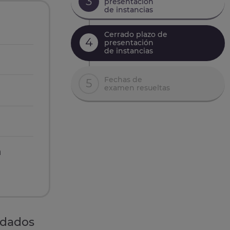
3
presentación
de instancias
Cerrado plazo de
4
presentación
de instancias
Fechas de
5
examen resueltas
n
idados