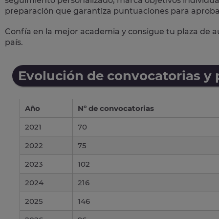
seguimiento personalizado, marca objetivos individua
preparación
que garantiza puntuaciones para aprobar
Confía en la mejor academia y consigue tu plaza de au
país.
Evolución de convocatorias y
Año
Nº de convocatorias
2021
70
2022
75
2023
102
2024
216
2025
146