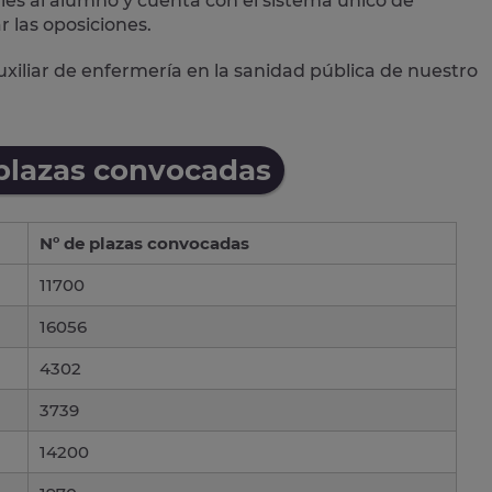
les al alumno y cuenta con el
sistema único de
 las oposiciones.
xiliar de enfermería en la sanidad pública de nuestro
 plazas convocadas
Nº de plazas convocadas
11700
16056
4302
3739
14200