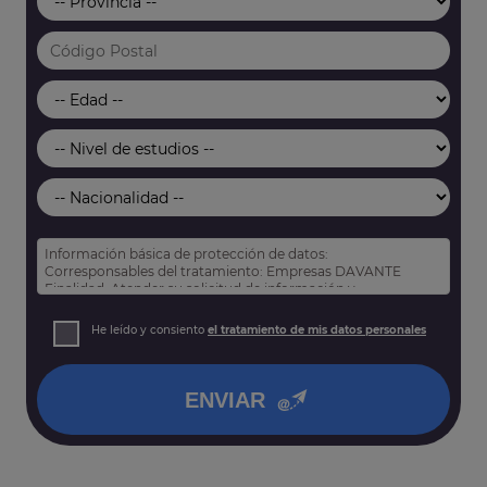
Información básica de protección de datos:
Corresponsables del tratamiento: Empresas DAVANTE
Finalidad: Atender su solicitud de información y
prospección comercial
Derechos: Puede acceder, rectificar y suprimir sus datos,
He leído y consiento
el tratamiento de mis datos personales
así como otros derechos tal y como se explica en nuestra
política de privacidad
.
ENVIAR