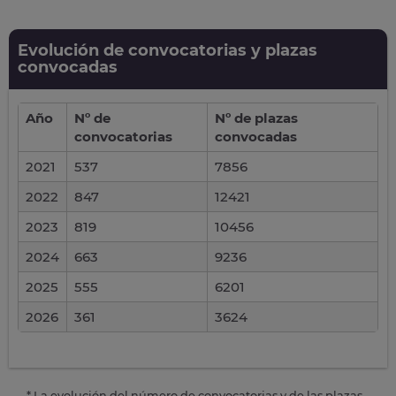
Evolución de convocatorias y plazas
convocadas
Año
Nº de
Nº de plazas
convocatorias
convocadas
2021
537
7856
2022
847
12421
2023
819
10456
2024
663
9236
2025
555
6201
2026
361
3624
* La evolución del número de convocatorias y de las plazas