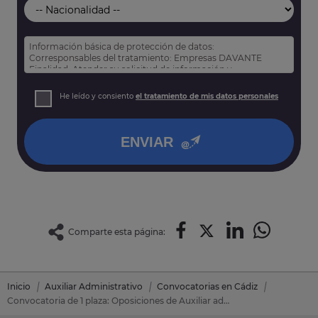
Información básica de protección de datos:
Corresponsables del tratamiento: Empresas DAVANTE
Finalidad: Atender su solicitud de información y
prospección comercial
Derechos: Puede acceder, rectificar y suprimir sus datos,
He leído y consiento
el tratamiento de mis datos personales
así como otros derechos tal y como se explica en nuestra
política de privacidad
.
ENVIAR
Comparte esta página:
Inicio
Auxiliar Administrativo
Convocatorias en Cádiz
Convocatoria de 1 plaza: Oposiciones de Auxiliar administrativo en Vejer De La Frontera (Cádiz)