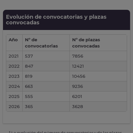
Evolución de convocatorias y plazas
convocadas
Año
Nº de
Nº de plazas
convocatorias
convocadas
2021
537
7856
2022
847
12421
2023
819
10456
2024
663
9236
2025
555
6201
2026
365
3628
* La evolución del número de convocatorias y de las plazas