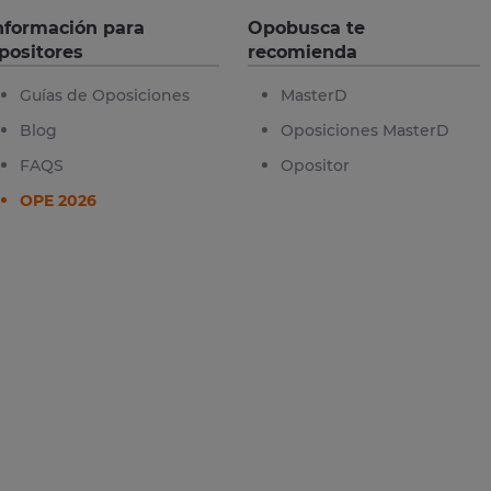
nformación para
Opobusca te
positores
recomienda
Guías de Oposiciones
MasterD
Blog
Oposiciones MasterD
FAQS
Opositor
OPE 2026