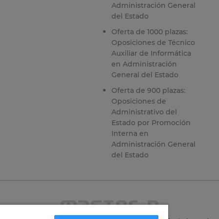
Administración General
del Estado
Oferta de 1000 plazas:
Oposiciones de Técnico
Auxiliar de Informática
en Administración
General del Estado
Oferta de 900 plazas:
Oposiciones de
Administrativo del
Estado por Promoción
Interna en
Administración General
del Estado