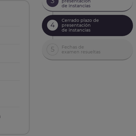
3
presentación
de instancias
Cerrado plazo de
4
presentación
de instancias
Fechas de
5
examen resueltas
n