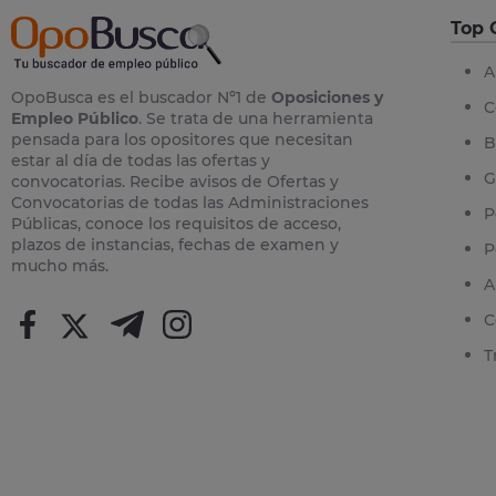
Top 
A
OpoBusca es el buscador Nº1 de
Oposiciones y
C
Empleo Público
. Se trata de una herramienta
pensada para los opositores que necesitan
B
estar al día de todas las ofertas y
G
convocatorias. Recibe avisos de Ofertas y
Convocatorias de todas las Administraciones
P
Públicas, conoce los requisitos de acceso,
plazos de instancias, fechas de examen y
P
mucho más.
A
C
T