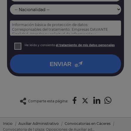
Información básica de protección de datos:
Corresponsables del tratamiento: Empresas DAVANTE
Finalidad: Atender su solicitud de información y
prospección comercial
Derechos: Puede acceder, rectificar y suprimir sus datos,
He leído y consiento
el tratamiento de mis datos personales
así como otros derechos tal y como se explica en nuestra
política de privacidad
.
ENVIAR
Comparte esta página:
Inicio
Auxiliar Administrativo
Convocatorias en Cáceres
Convocatoria de 1 plaza: Oposiciones de Auxiliar administrativo en Jaraiz De La Vera (Cáceres)