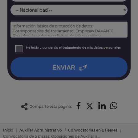
Información básica de protección de datos:
Corresponsables del tratamiento: Empresas DAVANTE
Finalidad: Atender su solicitud de información y
prospección comercial
Derechos: Puede acceder, rectificar y suprimir sus datos,
He leído y consiento
el tratamiento de mis datos personales
así como otros derechos tal y como se explica en nuestra
política de privacidad
.
ENVIAR
Comparte esta página:
Inicio
Auxiliar Administrativo
Convocatorias en Baleares
Convocatoria de 5 plazas: Oposiciones de Auxiliar administrativo en Inca (Baleares)