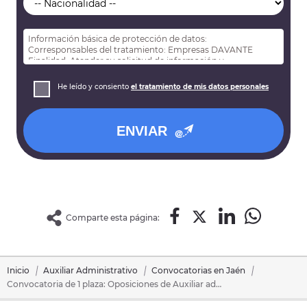
Información básica de protección de datos:
Corresponsables del tratamiento: Empresas DAVANTE
Finalidad: Atender su solicitud de información y
prospección comercial
Derechos: Puede acceder, rectificar y suprimir sus datos,
He leído y consiento
el tratamiento de mis datos personales
así como otros derechos tal y como se explica en nuestra
política de privacidad
.
ENVIAR
Comparte esta página:
Inicio
Auxiliar Administrativo
Convocatorias en Jaén
Convocatoria de 1 plaza: Oposiciones de Auxiliar administrativo en Ibros (Jaén)