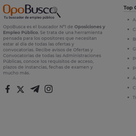
Top 
A
OpoBusca es el buscador Nº1 de
Oposiciones y
C
Empleo Público
. Se trata de una herramienta
pensada para los opositores que necesitan
B
estar al día de todas las ofertas y
G
convocatorias. Recibe avisos de Ofertas y
Convocatorias de todas las Administraciones
P
Públicas, conoce los requisitos de acceso,
plazos de instancias, fechas de examen y
P
mucho más.
A
C
T