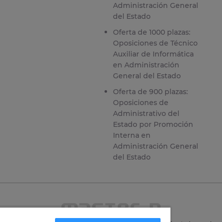
Administración General
del Estado
Oferta de 1000 plazas:
Oposiciones de Técnico
Auxiliar de Informática
en Administración
General del Estado
Oferta de 900 plazas:
Oposiciones de
Administrativo del
Estado por Promoción
Interna en
Administración General
del Estado