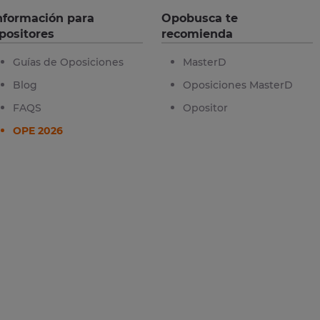
nformación para
Opobusca te
positores
recomienda
Guías de Oposiciones
MasterD
Blog
Oposiciones MasterD
FAQS
Opositor
OPE 2026