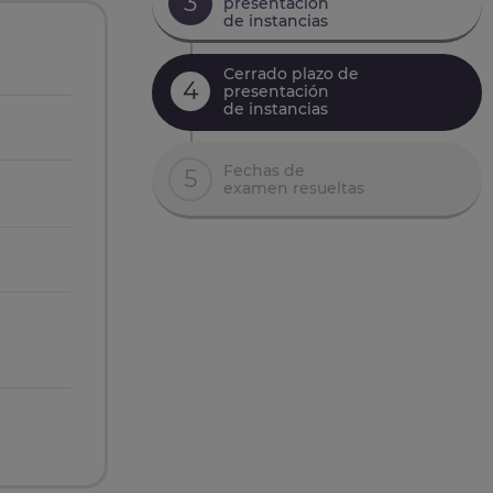
3
presentación
de instancias
Cerrado plazo de
4
presentación
de instancias
Fechas de
5
examen resueltas