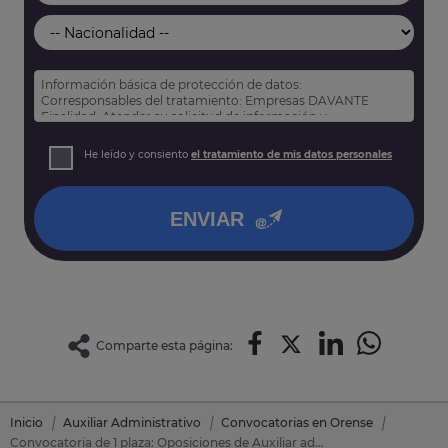
Información básica de protección de datos:
Corresponsables del tratamiento: Empresas DAVANTE
Finalidad: Atender su solicitud de información y
prospección comercial
Derechos: Puede acceder, rectificar y suprimir sus datos,
He leído y consiento
el tratamiento de mis datos personales
así como otros derechos tal y como se explica en nuestra
política de privacidad
.
ENVIAR
Comparte esta página:
Inicio
Auxiliar Administrativo
Convocatorias en Orense
Convocatoria de 1 plaza: Oposiciones de Auxiliar administrativo en Cenlle (Orense)