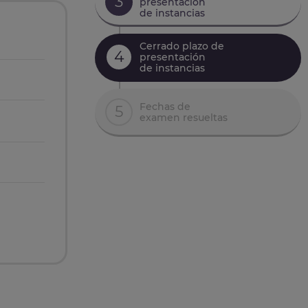
3
presentación
de instancias
Cerrado plazo de
4
presentación
de instancias
Fechas de
5
examen resueltas