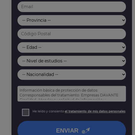
Información básica de protección de datos:
Corresponsables del tratamiento: Empresas DAVANTE
Finalidad: Atender su solicitud de información y
prospección comercial
Derechos: Puede acceder, rectificar y suprimir sus
He leído y consiento
el tratamiento de mis datos personales
datos, así como otros derechos tal y como se explica
en nuestra
política de privacidad
.
ENVIAR