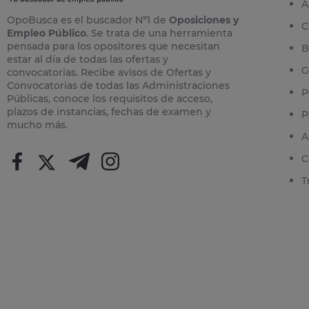
A
OpoBusca es el buscador Nº1 de
Oposiciones y
C
Empleo Público
. Se trata de una herramienta
pensada para los opositores que necesitan
B
estar al día de todas las ofertas y
G
convocatorias. Recibe avisos de Ofertas y
Convocatorias de todas las Administraciones
P
Públicas, conoce los requisitos de acceso,
plazos de instancias, fechas de examen y
P
mucho más.
A
C
T