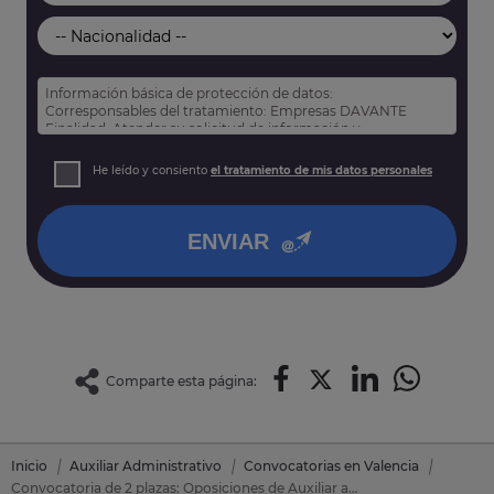
Información básica de protección de datos:
Corresponsables del tratamiento: Empresas DAVANTE
Finalidad: Atender su solicitud de información y
prospección comercial
Derechos: Puede acceder, rectificar y suprimir sus datos,
He leído y consiento
el tratamiento de mis datos personales
así como otros derechos tal y como se explica en nuestra
política de privacidad
.
ENVIAR
Comparte esta página:
Inicio
Auxiliar Administrativo
Convocatorias en Valencia
Convocatoria de 2 plazas: Oposiciones de Auxiliar administrativo en Buñol (Valencia)